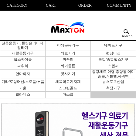
CATEGORY
CART
ORDER
COMMUNITY
진동운동기, 롤링슬라이더,
야외운동기구
웨이트기구
말타기
재활운동기구
의료기기
런닝머신
헬스싸이클
꺼꾸리
복합/종합헬스기구
파워렉
싸이클론
스텝퍼
중량세트,아령,중량봉,메디
안마의자
맛사지기
슨볼,캐틀벨,파워백
기타/로잉머신/소모품/부품
체육학교기자제
뉴스포츠산업
거울
스크린골프
측정기구
필라테스
마스크