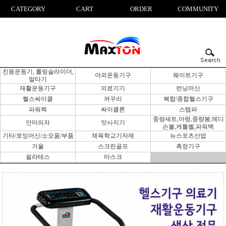
CATEGORY
CART
ORDER
COMMUNITY
진동운동기, 롤링슬라이더,
야외운동기구
웨이트기구
말타기
재활운동기구
의료기기
런닝머신
헬스싸이클
꺼꾸리
복합/종합헬스기구
파워렉
싸이클론
스텝퍼
중량세트,아령,중량봉,메디
안마의자
맛사지기
슨볼,캐틀벨,파워백
기타/로잉머신/소모품/부품
체육학교기자제
뉴스포츠산업
거울
스크린골프
측정기구
필라테스
마스크