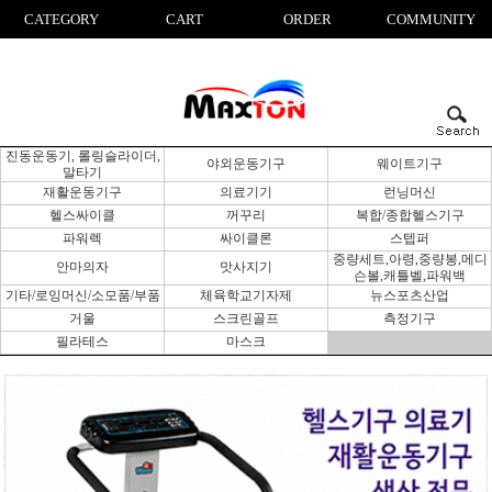
CATEGORY
CART
ORDER
COMMUNITY
진동운동기, 롤링슬라이더,
야외운동기구
웨이트기구
말타기
재활운동기구
의료기기
런닝머신
헬스싸이클
꺼꾸리
복합/종합헬스기구
파워렉
싸이클론
스텝퍼
중량세트,아령,중량봉,메디
안마의자
맛사지기
슨볼,캐틀벨,파워백
기타/로잉머신/소모품/부품
체육학교기자제
뉴스포츠산업
거울
스크린골프
측정기구
필라테스
마스크