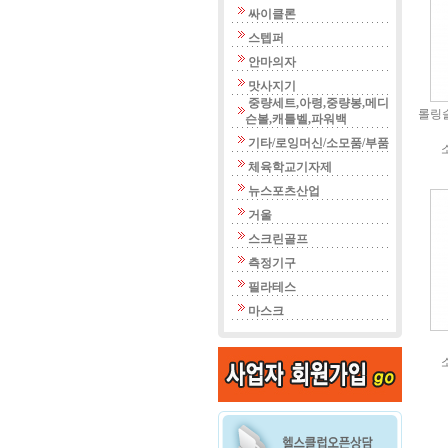
싸이클론
스텝퍼
안마의자
맛사지기
중량세트,아령,중량봉,메디
롤링슬
슨볼,캐틀벨,파워백
기타/로잉머신/소모품/부품
체육학교기자제
뉴스포츠산업
거울
스크린골프
측정기구
필라테스
마스크