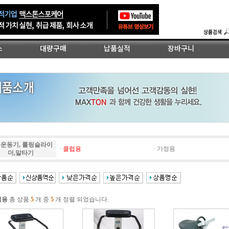
스
대량구매
납품실적
장바구니
길
운동기, 롤링슬라이
·
클럽용
·
가정용
더,말타기
럽용
총 상품
5
개 중
5
개 정렬 되었습니다.