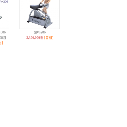
306
웰마206
000원
3,300,000원
[품절]
절]