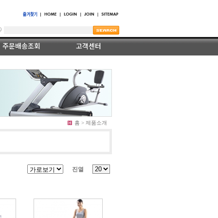
주문배송조회
고객센터
공지사항
자료실
A/S센터
묻고답하
기
제품사양설명서
홈 > 제품소개
진열