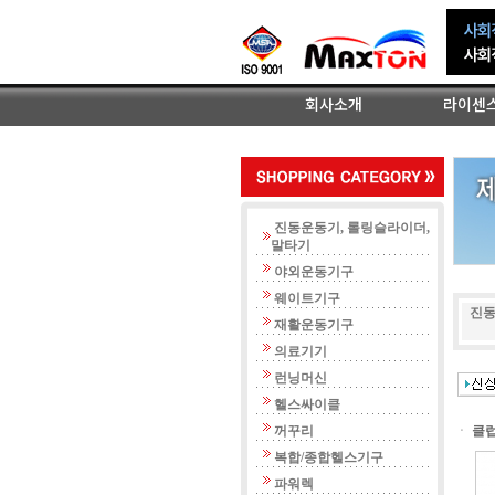
회사소개
라이센
인사말
연혁
조직도
오시는 
진동운동기, 롤링슬라이더,
말타기
야외운동기구
웨이트기구
진동
재활운동기구
의료기기
런닝머신
헬스싸이클
꺼꾸리
ㆍ
클
복합/종합헬스기구
파워렉