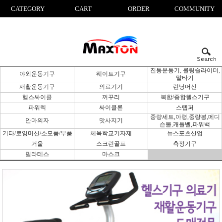
CATEGORY
CART
ORDER
COMMUNITY
진동운동기, 롤링슬라이더,
야외운동기구
웨이트기구
말타기
재활운동기구
의료기기
런닝머신
헬스싸이클
꺼꾸리
복합/종합헬스기구
파워렉
싸이클론
스텝퍼
중량세트,아령,중량봉,메디
안마의자
맛사지기
슨볼,캐틀벨,파워백
기타/로잉머신/소모품/부품
체육학교기자제
뉴스포츠산업
거울
스크린골프
측정기구
필라테스
마스크