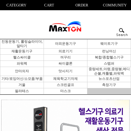
CATEGORY
CART
ORDER
COMMUNITY
진동운동기, 롤링슬라이더,
야외운동기구
웨이트기구
말타기
재활운동기구
의료기기
런닝머신
헬스싸이클
꺼꾸리
복합/종합헬스기구
파워렉
싸이클론
스텝퍼
중량세트,아령,중량봉,메디
안마의자
맛사지기
슨볼,캐틀벨,파워백
기타/로잉머신/소모품/부품
체육학교기자제
뉴스포츠산업
거울
스크린골프
측정기구
필라테스
마스크